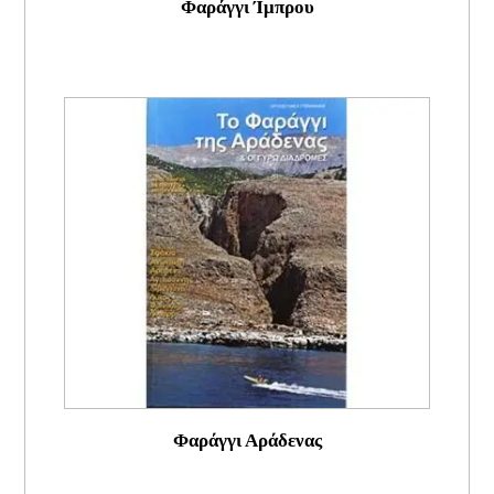
Φαράγγι Ίμπρου
Φαράγγι Αράδενας